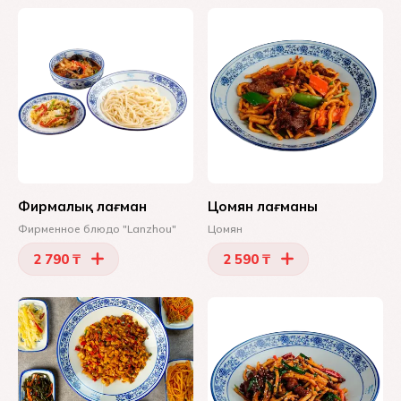
Фирмалық лағман
Цомян лағманы
Фирменное блюдо "Lanzhou"
Цомян
2 790 ₸
2 590 ₸