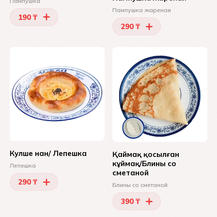
Пампушка
Пампушка жареная
190 ₸
290 ₸
Кулше нан/ Лепешка
Қаймақ қосылған
кұймақ/Блины со
Лепешка
сметаной
290 ₸
Блины со сметаной
390 ₸