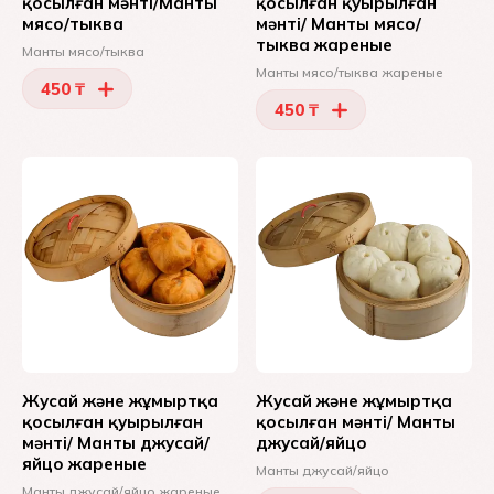
қосылған мәнті/Манты
қосылған қуырылған
мясо/тыква
мәнті/ Манты мясо/
тыква жареные
Манты мясо/тыква
Манты мясо/тыква жареные
450 ₸
450 ₸
Жусай және жұмыртқа
Жусай және жұмыртқа
қосылған қуырылған
қосылған мәнті/ Манты
мәнті/ Манты джусай/
джусай/яйцо
яйцо жареные
Манты джусай/яйцо
Манты джусай/яйцо жареные