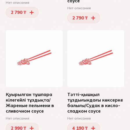
соусе
Нет описания
Нет описания
2 790 ₸
2 790 ₸
Қуырылган тұшпара
Тәтті-қышқыл
кілегейлі тұздықта/
тұздығындағы көксерке
Жареные пельмени в
балығы/Судак в кисло-
сливочном соусе
сладком соусе
Нет описания
Нет описания
2 990 ₸
4 190 ₸