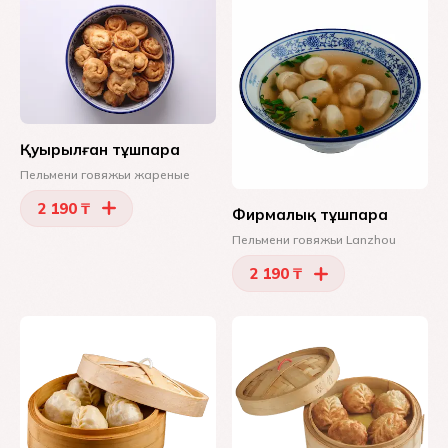
Қуырылған тұшпара
Пельмени говяжьи жареные
2 190 ₸
Фирмалық тұшпара
Пельмени говяжьи Lanzhou
2 190 ₸