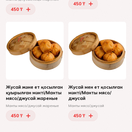
450 ₸
450 ₸
Жусай және ет қосылған
Жусай мен ет қосылған
қуырылған мәнті/Манты
мәнті/Манты мясо/
мясо/джусай жареные
джусай
Манты мясо/джусай жареные
Манты мясо/джусай
450 ₸
450 ₸