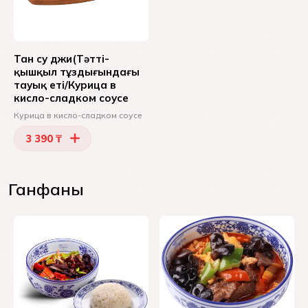
Тан су джи(Тәтті-
қышқыл тұздығындағы
тауық еті/Курица в
кисло-сладком соусе
Курица в кисло-сладком соусе
3 390 ₸
Ганфаны