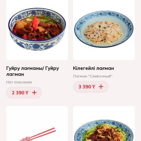
Гуйру лағманы/ Гуйру
Кілегейлі лағман
лагман
Лагман "Сливочный"
Нет описания
3 390 ₸
2 390 ₸