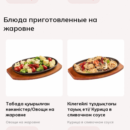
Блюда приготовленные на
жаровне
Табада қуырылған
Кілегейлі тұздықтағы
көкөністер/Овощи на
тауық еті/ Курица в
жаровне
сливочном соусе
Овощи на жаровне
Курица в сливочном соусе