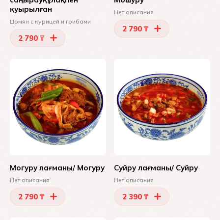
қуырылған
Нет описания
Цомян с курицей и грибами
2 790 ₸
2 790 ₸
Могуру лағманы/ Могуру
Суйру лағманы/ Суйру
Нет описания
Нет описания
2 790 ₸
2 390 ₸