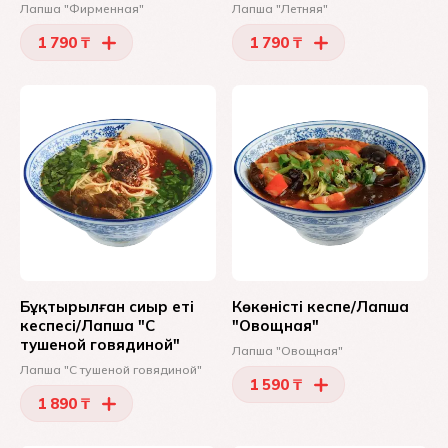
Лапша "Фирменная"
Лапша "Летняя"
1 790 ₸
1 790 ₸
Бұқтырылған сиыр еті
Көкөністі кеспе/Лапша
кеспесі/Лапша "С
"Овощная"
тушеной говядиной"
Лапша "Овощная"
Лапша "С тушеной говядиной"
1 590 ₸
1 890 ₸