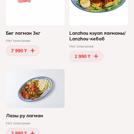
Биг лагман 3кг
Lanzhou кәуап лағманы/
Lanzhou-кебаб
Нет описания
Нет описания
7 990 ₸
2 990 ₸
Лазы ру лагман
Нет описания
2 990 ₸