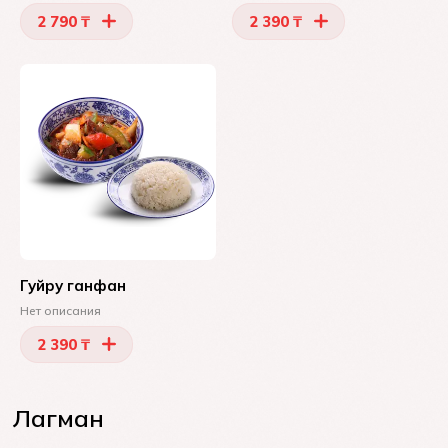
2 790 ₸
2 390 ₸
Гуйру ганфан
Нет описания
2 390 ₸
Лагман