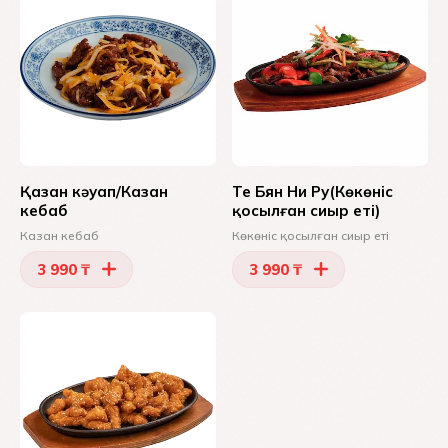
Қазан кәуап/Казан
Те Бян Ни Ру(Көкөніс
кебаб
қосылған сиыр еті)
Казан кебаб
Көкөніс қосылған сиыр еті
3 990 ₸
3 990 ₸