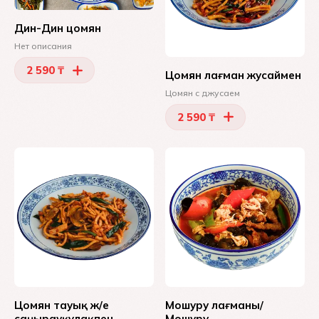
Дин-Дин цомян
Нет описания
2 590 ₸
Цомян лағман жусаймен
Цомян с джусаем
2 590 ₸
Цомян тауық ж/е
Мошуру лағманы/
саңырауқұлақпен
Мошуру