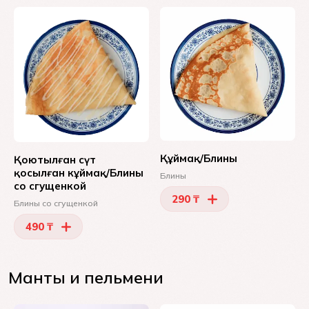
Құймақ/Блины
Қоютылған сүт
қосылған кұймақ/Блины
Блины
со сгущенкой
290 ₸
Блины со сгущенкой
490 ₸
Манты и пельмени