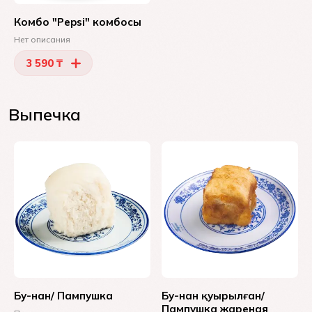
Комбо "Pepsi" комбосы
Нет описания
3 590 ₸
Выпечка
Бу-нан/ Пампушка
Бу-нан қуырылған/
Пампушка жареная