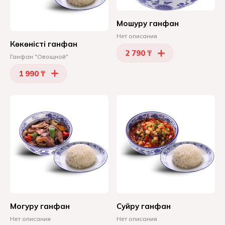
Мошуру ганфан
Нет описания
Көкөністі ганфан
2 790 ₸
Ганфан "Овощной"
1 990 ₸
Могуру ганфан
Суйру ганфан
Нет описания
Нет описания