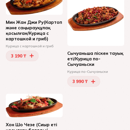
Мин Жан Джи Ру(Картоп
және саңырауқұлақ
қосылған/Курица с
картошкой и гриб)
Курица с картошкой и гриб
Сычуаньша піскен тауық
3 190 ₸
еті/Курица по-
Сычуаньски
Курица по-Сычуаньски
3 990 ₸
Хон Шо Чезе (Сиыр еті