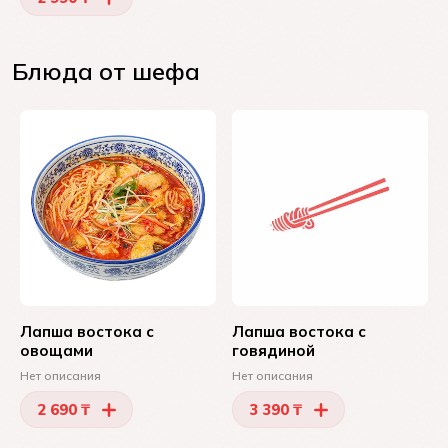
Блюда от шефа
Лапша востока с
Лапша востока с
овощами
говядиной
Нет описания
Нет описания
2 690 ₸
3 390 ₸