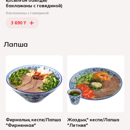
қосылған баялды/
баклажаны с говядиной)
баклажаны с говядиной
3 690 ₸
Лапша
Фирмалық кеспе/Лапша
Жаздық" кеспе/Лапша
"Фирменная"
"Летняя"