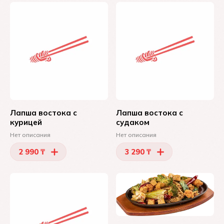
Лапша востока с
Лапша востока с
курицей
судаком
Нет описания
Нет описания
2 990 ₸
3 290 ₸