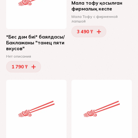
Мала тофу қосылған
фирмалық кеспе
Мала Тофу с фирменной
лапшой
3 490 ₸
*Бес дәм биі* баялдасы/
Баклажаны "танец пяти
вкусов"
Нет описания
1 790 ₸