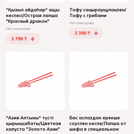
*Қызыл айдаһар* ащы
Тофу саңырауқұлақпен/
кеспесі/Острая лапша
Тофу с грибами
"Красный дракон"
Нет описания
Нет описания
3 390 ₸
3 790 ₸
*Азия Алтыны* түсті
Бас аспаздан ерекше
қырыққабаты/Цветная
соуспен кеспе/Лапша от
капуста "Золото Азии"
шефа в специальном