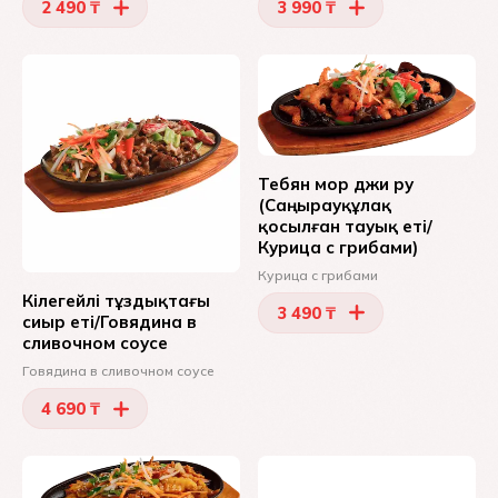
2 490 ₸
3 990 ₸
Тебян мор джи ру
(Саңырауқұлақ
қосылған тауық еті/
Курица с грибами)
Курица с грибами
Кілегейлі тұздықтағы
3 490 ₸
сиыр еті/Говядина в
сливочном соусе
Говядина в сливочном соусе
4 690 ₸