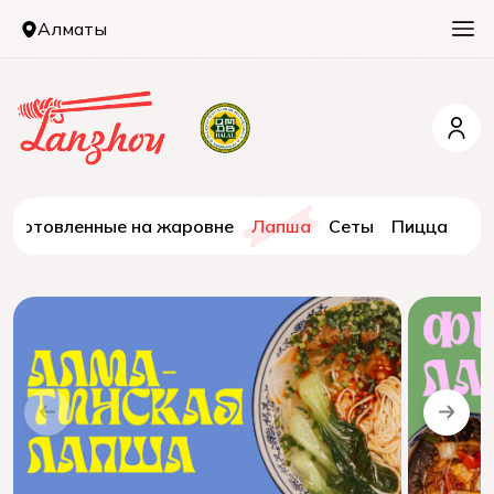
Алматы
Да
Нет
риготовленные на жаровне
Лапша
Сеты
Пицца